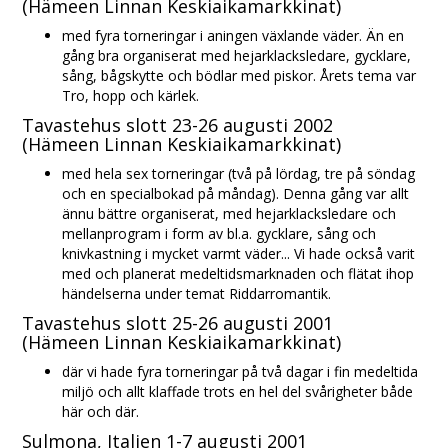
(Hämeen Linnan Keskiaikamarkkinat)
med fyra torneringar i aningen växlande väder. Än en
gång bra organiserat med hejarklacksledare, gycklare,
sång, bågskytte och bödlar med piskor. Årets tema var
Tro, hopp och kärlek.
Tavastehus slott 23-26 augusti 2002
(Hämeen Linnan Keskiaikamarkkinat)
med hela sex torneringar (två på lördag, tre på söndag
och en specialbokad på måndag). Denna gång var allt
ännu bättre organiserat, med hejarklacksledare och
mellanprogram i form av bl.a. gycklare, sång och
knivkastning i mycket varmt väder... Vi hade också varit
med och planerat medeltidsmarknaden och flätat ihop
händelserna under temat Riddarromantik.
Tavastehus slott 25-26 augusti 2001
(Hämeen Linnan Keskiaikamarkkinat)
där vi hade fyra torneringar på två dagar i fin medeltida
miljö och allt klaffade trots en hel del svårigheter både
här och där.
Sulmona, Italien 1-7 augusti 2001