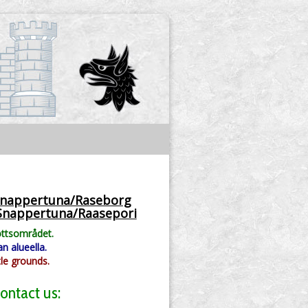
 Snappertuna/Raseborg
0 Snappertuna/Raasepori
ottsområdet.
an alueella.
tle grounds.
ontact us: