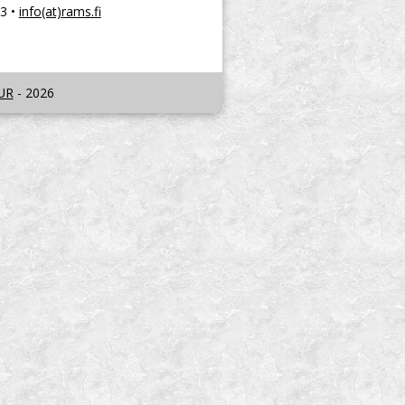
3 •
info(at)rams.fi
UR
- 2026